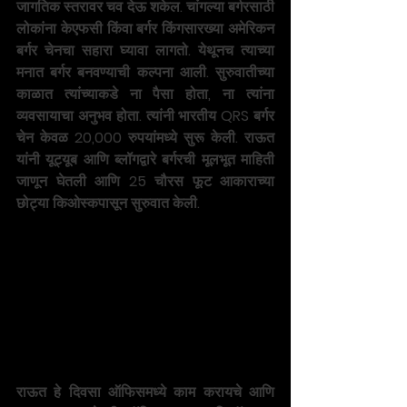
जागतिक स्तरावर चव देऊ शकेल. चांगल्या बर्गरसाठी 
लोकांना केएफसी किंवा बर्गर किंगसारख्या अमेरिकन 
बर्गर चेनचा सहारा घ्यावा लागतो. येथूनच त्याच्या 
मनात बर्गर बनवण्याची कल्पना आली. सुरुवातीच्या 
काळात त्यांच्याकडे ना पैसा होता, ना त्यांना 
व्यवसायाचा अनुभव होता. त्यांनी भारतीय QRS बर्गर 
चेन केवळ 20,000 रुपयांमध्ये सुरू केली. राऊत 
यांनी यूट्यूब आणि ब्लॉगद्वारे बर्गरची मूलभूत माहिती 
जाणून घेतली आणि 25 चौरस फूट आकाराच्या 
छोट्या किओस्कपासून सुरुवात केली.
राऊत हे दिवसा ऑफिसमध्ये काम करायचे आणि 