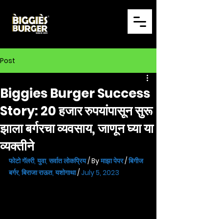
Post
Biggies Burger Success
Story: 20 हजार रुपयांपासून सुरू
झाला बर्गरचा व्यवसाय, जाणून घ्या या
व्यक्तीने
फोटो गॅलरी
, 
युवा
, 
सर्वात लोकप्रिय
 / By 
माझा पेपर 
/ 
बिगीज 
बर्गर
, 
बिराजा राऊत
, 
यशोगाथा
 / 
July 5, 2023