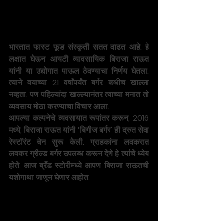
भारतात फास्ट फूड संस्कृती सतत वाढत आहे. हे 
लक्षात घेऊन आयटी व्यावसायिक बिराजा राऊत 
यांनी या उद्योगात पाऊल ठेवण्याचा निर्णय घेतला. 
त्याने वयाच्या 21 वर्षांपर्यंत बर्गर कधीच खाल्ला 
नव्हता. पण पहिल्यांदा खाल्ल्यानंतर त्याच्या मनात तो 
व्यवसाय मोठा करण्याचा विचार आला.
आपल्या कल्पनेचे व्यवसायात रूपांतर करून, 2016 
मध्ये, बिराजा राऊत यांनी ‘बिगीज बर्गर’ ही द्रुत सेवा 
रेस्टॉरंट चेन सुरू केली. ग्राहकांना लवकरात 
लवकर ग्रील्ड बर्गर उपलब्ध करून देणे हे त्यांचे ध्येय 
होते. आज ब्रँड स्टोरीमध्ये आपण बिराजा राऊतची 
यशोगाथा जाणून घेणार आहोत.