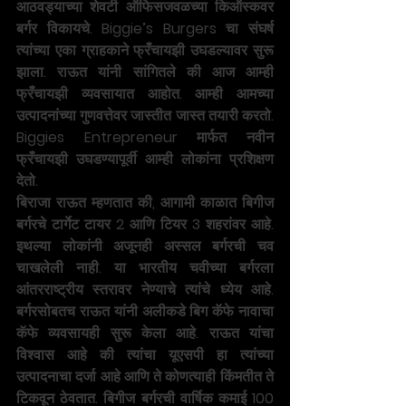
आठवड्याच्या शेवटी ऑफिसजवळच्या किऑस्कवर 
बर्गर विकायचे. Biggie’s Burgers चा संघर्ष 
त्यांच्या एका ग्राहकाने फ्रँचायझी उघडल्यावर सुरू 
झाला. राऊत यांनी सांगितले की आज आम्ही 
फ्रँचायझी व्यवसायात आहोत. आम्ही आमच्या 
उत्पादनांच्या गुणवत्तेवर जास्तीत जास्त तयारी करतो. 
Biggies Entrepreneur मार्फत नवीन 
फ्रँचायझी उघडण्यापूर्वी आम्ही लोकांना प्रशिक्षण 
देतो.
बिराजा राऊत म्हणतात की, आगामी काळात बिगीज 
बर्गरचे टार्गेट टायर 2 आणि टियर 3 शहरांवर आहे. 
इथल्या लोकांनी अजूनही अस्सल बर्गरची चव 
चाखलेली नाही. या भारतीय चवीच्या बर्गरला 
आंतरराष्ट्रीय स्तरावर नेण्याचे त्यांचे ध्येय आहे. 
बर्गरसोबतच राऊत यांनी अलीकडे बिग कॅफे नावाचा 
कॅफे व्यवसायही सुरू केला आहे. राऊत यांचा 
विश्वास आहे की त्यांचा यूएसपी हा त्यांच्या 
उत्पादनाचा दर्जा आहे आणि ते कोणत्याही किंमतीत ते 
टिकवून ठेवतात. बिगीज बर्गरची वार्षिक कमाई 100 