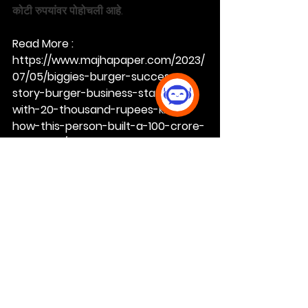
कोटी रुपयांवर पोहोचली आहे.
Read More : 
https://www.majhapaper.com/2023/
07/05/biggies-burger-success-
story-burger-business-started-
with-20-thousand-rupees-know-
how-this-person-built-a-100-crore-
company/