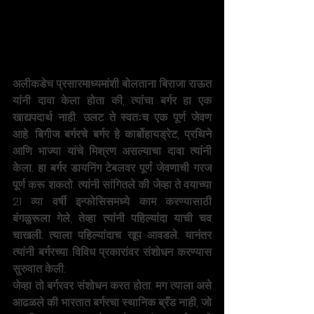
अलीकडेच प्रसारमाध्यमांशी बोलताना बिराजा राऊत 
यांनी दावा केला होता की, त्यांचा बर्गर हा एक 
खाद्यपदार्थ नाही. उलट ते स्वतःच एक पूर्ण जेवण 
आहे. बिगीज बर्गरचे बर्गर हे कार्बोहायड्रेट, प्रथिने 
आणि भाज्या यांचे मिश्रण असल्याचा दावा त्यांनी 
केला. हा बर्गर डायनिंग टेबलवर पूर्ण जेवणाची गरज 
पूर्ण करू शकतो. त्यांनी सांगितले की जेव्हा ते वयाच्या 
21 व्या वर्षी इन्फोसिसमध्ये काम करण्यासाठी 
बंगळुरूला गेले, तेव्हा त्यांनी पहिल्यांदा याची चव 
चाखली. त्याला पहिल्यांदाच खूप आवडले. यानंतर 
त्यांनी बर्गरच्या विविध प्रकारांवर संशोधन करण्यास 
सुरुवात केली.
जेव्हा तो बर्गरवर संशोधन करत होता. मग त्याला असे 
आढळले की भारतात बर्गरचा स्थानिक ब्रँड नाही, जो 